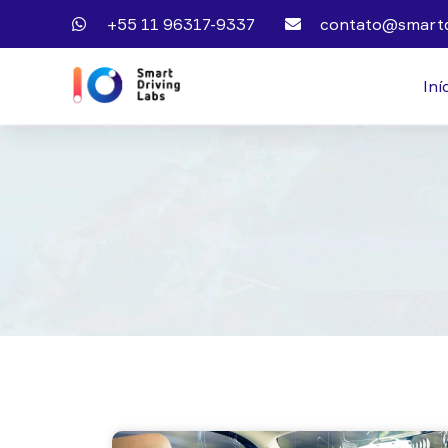
+55 11 96317-9337
contato@smartd
Iní