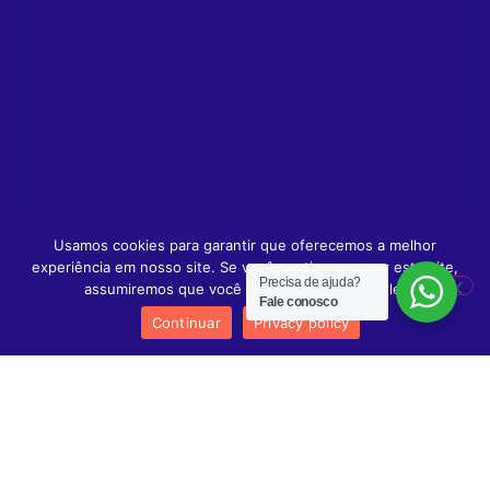
Usamos cookies para garantir que oferecemos a melhor
experiência em nosso site. Se você continuar a usar este site,
Precisa de ajuda?
assumiremos que você está satisfeito com ele.
Fale conosco
Continuar
Privacy policy