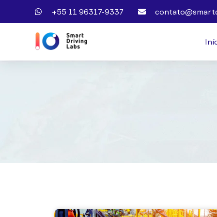
+55 11 96317-9337
contato@smartd
Iní